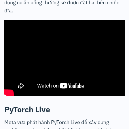
dụng cụ ăn uống thường sẽ được đặt hai bên chiếc
đĩa.
PyTorch Live
Meta vừa phát hành PyTorch Live để xây dựng