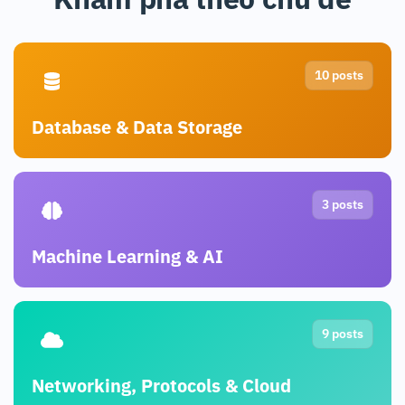
C10K Problem
10.000 kết nối, xử lý thế nào?
10 posts
Database & Data Storage
3 posts
Machine Learning & AI
9 posts
Networking, Protocols & Cloud