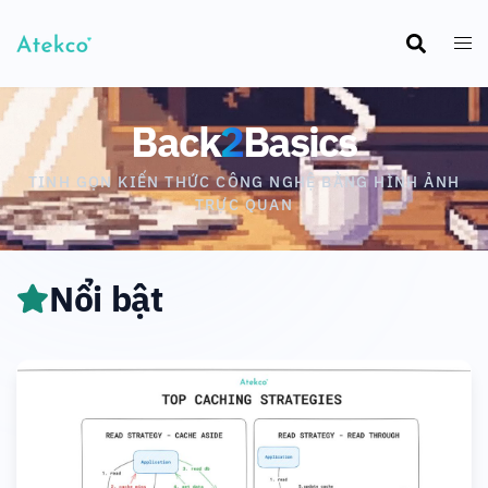
Back
2
Basics
TINH GỌN KIẾN THỨC CÔNG NGHỆ BẰNG HÌNH ẢNH
TRỰC QUAN
Nổi bật