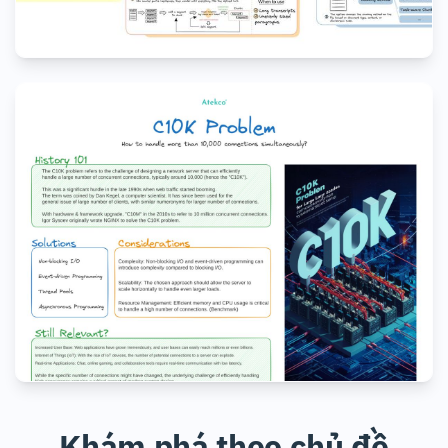
MACHINE LEARNING & AI
DATABASE & DATA STORAGE
Chunking Strategies
Chia nhỏ dữ liệu sao cho “đẹp”
NETWORKING, PROTOCOLS & CLOUD
Khám phá theo chủ đề
SYSTEM DESIGN & ARCHITECTURE