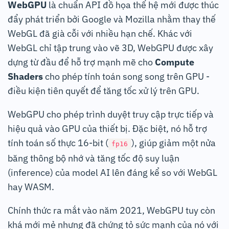
WebGPU
là chuẩn API đồ họa thế hệ mới được thúc
đẩy phát triển bởi Google và Mozilla nhằm thay thế
WebGL đã già cỗi với nhiều hạn chế. Khác với
WebGL chỉ tập trung vào vẽ 3D, WebGPU được xây
dựng từ đầu để hỗ trợ mạnh mẽ cho
Compute
Shaders
cho phép tính toán song song trên GPU -
điều kiện tiên quyết để tăng tốc xử lý trên GPU.
WebGPU cho phép trình duyệt truy cập trực tiếp và
hiệu quả vào GPU của thiết bị. Đặc biệt, nó hỗ trợ
tính toán số thực 16-bit (
), giúp giảm một nửa
fp16
băng thông bộ nhớ và tăng tốc độ suy luận
(inference) của model AI lên đáng kể so với WebGL
hay WASM.
Chính thức ra mắt vào năm 2021, WebGPU tuy còn
khá mới mẻ nhưng đã chứng tỏ sức mạnh của nó với