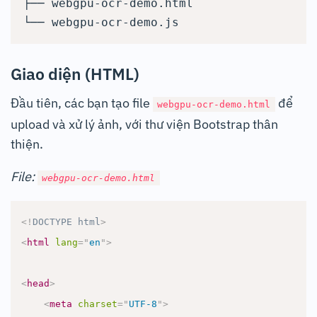
├── webgpu-ocr-demo.html

Giao diện (HTML)
Đầu tiên, các bạn tạo file
để
webgpu-ocr-demo.html
upload và xử lý ảnh, với thư viện Bootstrap thân
thiện.
File:
webgpu-ocr-demo.html
<!
DOCTYPE
html
>
<
html
lang
=
"
en
"
>
<
head
>
<
meta
charset
=
"
UTF-8
"
>