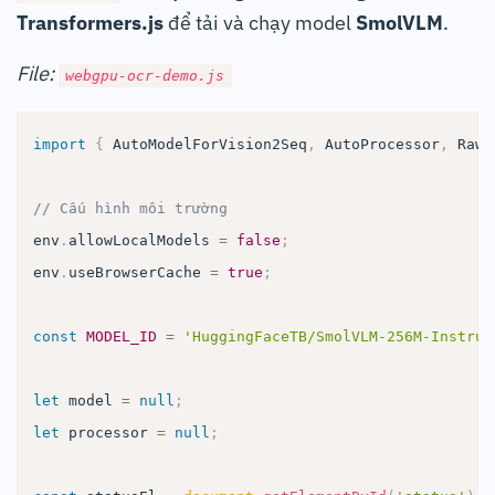
Transformers.js
để tải và chạy model
SmolVLM
.
File:
webgpu-ocr-demo.js
import
{
AutoModelForVision2Seq
,
AutoProcessor
,
RawI
// Cấu hình môi trường
env
.
allowLocalModels
=
false
;
env
.
useBrowserCache
=
true
;
const
MODEL_ID
=
'HuggingFaceTB/SmolVLM-256M-Instruc
let
 model 
=
null
;
let
 processor 
=
null
;