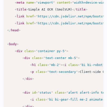
<
meta
name
=
"
viewport
"
content
=
"
width=device-widt
<
title
>
Simple AI OCR (SmolVLM)
</
title
>
<
link
href
=
"
https://cdn.jsdelivr.net/npm/bootstr
<
link
href
=
"
https://cdn.jsdelivr.net/npm/bootstr
</
head
>
<
body
>
<
div
class
=
"
container py-5
"
>
<
div
class
=
"
text-center mb-5
"
>
<
h1
class
=
"
mb-2
"
>
<
i
class
=
"
bi bi-robot m
<
p
class
=
"
text-secondary
"
>
Client-side OC
</
div
>
<
div
id
=
"
status
"
class
=
"
alert alert-info tex
<
i
class
=
"
bi bi-gear-fill me-2 animate-s
</
div
>