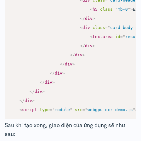
<
div
class
=
"
card-header 
<
h5
class
=
"
mb-0
"
>
Ext
</
div
>
<
div
class
=
"
card-body p-
<
textarea
id
=
"
result
</
div
>
</
div
>
</
div
>
</
div
>
</
div
>
</
div
>
</
div
>
<
script
type
=
"
module
"
src
=
"
webgpu-ocr-demo.js
"
>
<
Sau khi tạo xong, giao diện của ứng dụng sẽ như
sau: