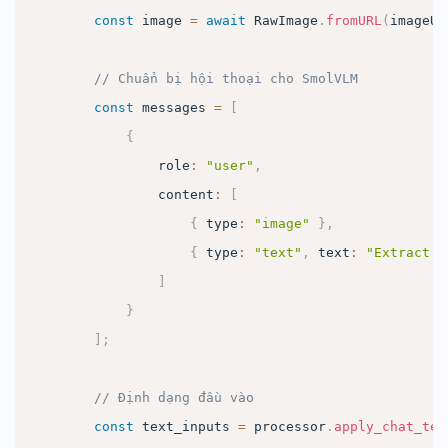
const
 image 
=
await
RawImage
.
fromURL
(
imageUr
// Chuẩn bị hội thoại cho SmolVLM
const
 messages 
=
[
{
                role
:
"user"
,
                content
:
[
{
 type
:
"image"
}
,
{
 type
:
"text"
,
 text
:
"Extract a
]
}
]
;
// Định dạng đầu vào
const
 text_inputs 
=
 processor
.
apply_chat_tem