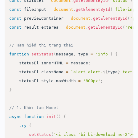
const
 statusEl 
=
document
.
getElementById
(
'status'
)
;
const
 fileInput 
=
document
.
getElementById
(
'file-inpu
const
 previewContainer 
=
document
.
getElementById
(
'pr
const
 resultTextarea 
=
document
.
getElementById
(
'resu
// Hàm hiển thị trạng thái
function
setStatus
(
message
,
 type 
=
'info'
)
{
    statusEl
.
innerHTML
=
 message
;
    statusEl
.
className
=
`
alert alert-
${
type
}
 text-c
    statusEl
.
style
.
maxWidth
=
'800px'
;
}
// 1. Khởi tạo Model
async
function
init
(
)
{
try
{
setStatus
(
'<i class="bi bi-download me-2"></