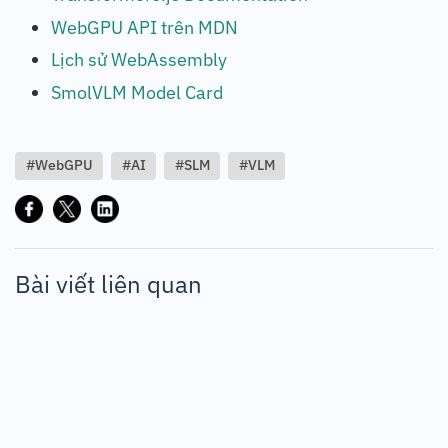
WebGPU API trên MDN
Lịch sử WebAssembly
SmolVLM Model Card
#WebGPU
#AI
#SLM
#VLM
Bài viết liên quan