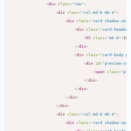
<
div
class
=
"
row
"
>
<
div
class
=
"
col-md-6 mb-4
"
>
<
div
class
=
"
card shadow-sm h
<
div
class
=
"
card-header 
<
h5
class
=
"
mb-0
"
>
Ima
</
div
>
<
div
class
=
"
card-body p-
<
div
id
=
"
preview-con
<
span
class
=
"
pla
</
div
>
</
div
>
</
div
>
</
div
>
<
div
class
=
"
col-md-6 mb-4
"
>
<
div
class
=
"
card shadow-sm h