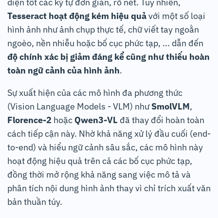
diện tốt các ký tự đơn giản, rõ nét. Tuy nhiên,
Tesseract
hoạt động kém hiệu quả
với một số loại
hình ảnh như ảnh chụp thực tế, chữ viết tay ngoằn
ngoèo, nền nhiễu hoặc bố cục phức tạp, ... dẫn đến
độ chính xác bị giảm đáng kể cũng như thiếu hoàn
toàn ngữ cảnh của hình ảnh
.
Sự xuất hiện của các mô hình đa phương thức
(Vision Language Models - VLM) như
SmolVLM
,
Florence-2
hoặc
Qwen3-VL
đã thay đổi hoàn toàn
cách tiếp cận này. Nhờ khả năng xử lý đầu cuối (end-
to-end) và hiểu ngữ cảnh sâu sắc, các mô hình này
hoạt động hiệu quả trên cả các bố cục phức tạp,
đồng thời mở rộng khả năng sang việc mô tả và
phân tích nội dung hình ảnh thay vì chỉ trích xuất văn
bản thuần túy.