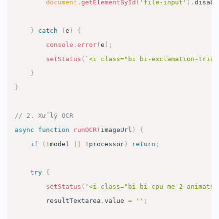
document
.
getElementById
(
'file-input'
)
.
disabl
}
catch
(
e
)
{
console
.
error
(
e
)
;
setStatus
(
`
<i class="bi bi-exclamation-trian
}
}
// 2. Xử lý OCR
async
function
runOCR
(
imageUrl
)
{
if
(
!
model 
||
!
processor
)
return
;
try
{
setStatus
(
'<i class="bi bi-cpu me-2 animate-
        resultTextarea
.
value
=
''
;