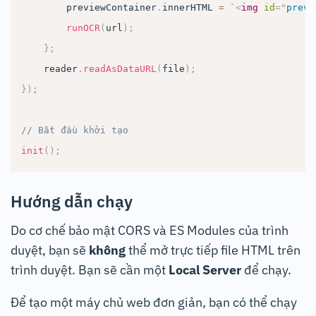
        previewContainer
.
innerHTML
=
`
<
img
id
=
"
previ
runOCR
(
url
)
;
}
;
    reader
.
readAsDataURL
(
file
)
;
}
)
;
// Bắt đầu khởi tạo
init
(
)
;
Hướng dẫn chạy
Do cơ chế bảo mật CORS và ES Modules của trình
duyệt, bạn sẽ
không
thể mở trực tiếp file HTML trên
trình duyệt. Bạn sẽ cần một
Local Server
để chạy.
Để tạo một máy chủ web đơn giản, bạn có thể chạy