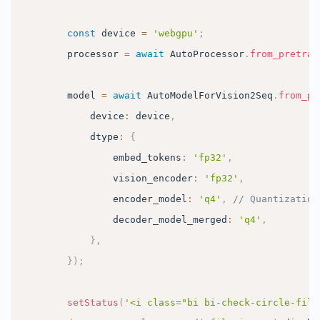
const
 device 
=
'webgpu'
;
        processor 
=
await
AutoProcessor
.
from_pretrai
        model 
=
await
AutoModelForVision2Seq
.
from_pr
            device
:
 device
,
            dtype
:
{
                embed_tokens
:
'fp32'
,
                vision_encoder
:
'fp32'
,
                encoder_model
:
'q4'
,
// Quantization
                decoder_model_merged
:
'q4'
,
}
,
}
)
;
setStatus
(
'<i class="bi bi-check-circle-fill