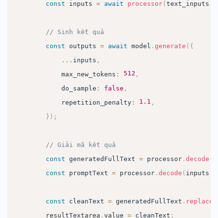
const
 inputs 
=
await
processor
(
text_inputs
,
// Sinh kết quả
const
 outputs 
=
await
 model
.
generate
(
{
...
inputs
,
512
            max_new_tokens
:
,
            do_sample
:
false
,
1.1
            repetition_penalty
:
,
}
)
;
// Giải mã kết quả
const
 generatedFullText 
=
 processor
.
decode
(
o
const
 promptText 
=
 processor
.
decode
(
inputs
.
i
const
 cleanText 
=
 generatedFullText
.
replace
(
        resultTextarea
.
value
=
 cleanText
;