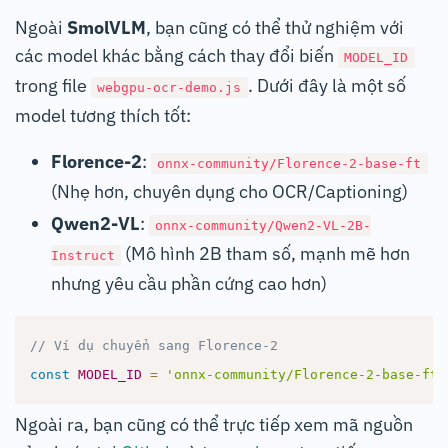
Ngoài
SmolVLM
, bạn cũng có thể thử nghiệm với
các model khác bằng cách thay đổi biến
MODEL_ID
trong file
. Dưới đây là một số
webgpu-ocr-demo.js
model tương thích tốt:
Florence-2
:
onnx-community/Florence-2-base-ft
(Nhẹ hơn, chuyên dụng cho OCR/Captioning)
Qwen2-VL
:
onnx-community/Qwen2-VL-2B-
(Mô hình 2B tham số, mạnh mẽ hơn
Instruct
nhưng yêu cầu phần cứng cao hơn)
// Ví dụ chuyển sang Florence-2
const
MODEL_ID
=
'onnx-community/Florence-2-base-ft'
Ngoài ra, bạn cũng có thể trực tiếp xem mã nguồn