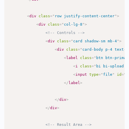
<
div
class
=
"
row justify-content-center
"
>
<
div
class
=
"
col-lg-8
"
>
<!-- Controls -->
<
div
class
=
"
card shadow-sm mb-4
"
>
<
div
class
=
"
card-body p-4 text-c
<
label
class
=
"
btn btn-primar
<
i
class
=
"
bi bi-upload m
<
input
type
=
"
file
"
id
=
"
f
</
label
>
</
div
>
</
div
>
<!-- Result Area -->