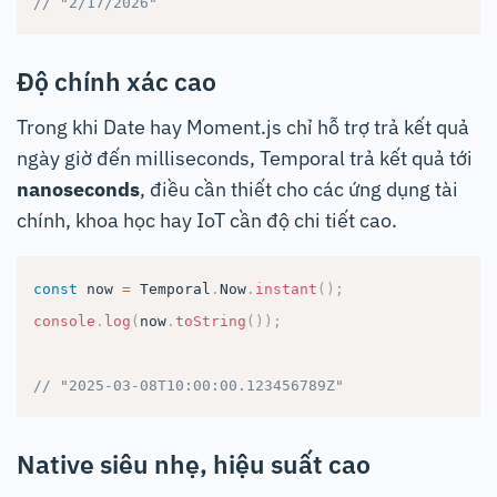
// "2/17/2026"
Độ chính xác cao
Trong khi Date hay Moment.js chỉ hỗ trợ trả kết quả
ngày giờ đến milliseconds, Temporal trả kết quả tới
nanoseconds
, điều cần thiết cho các ứng dụng tài
chính, khoa học hay IoT cần độ chi tiết cao.
const
 now 
=
Temporal
.
Now
.
instant
(
)
;
console
.
log
(
now
.
toString
(
)
)
;
// "2025-03-08T10:00:00.123456789Z"
Native siêu nhẹ, hiệu suất cao