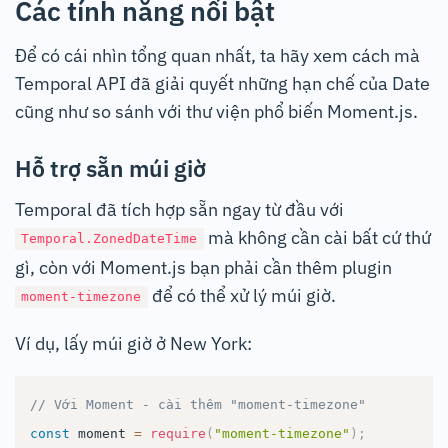
Các tính năng nổi bật
Để có cái nhìn tổng quan nhất, ta hãy xem cách mà
Temporal API đã giải quyết những hạn chế của Date
cũng như so sánh với thư viện phổ biến Moment.js.
Hỗ trợ sẵn múi giờ
Temporal đã tích hợp sẵn ngay từ đầu với
mà không cần cài bất cứ thứ
Temporal.ZonedDateTime
gì, còn với Moment.js bạn phải cần thêm plugin
để có thể xử lý múi giờ.
moment-timezone
Ví dụ, lấy múi giờ ở New York:
// Với Moment - cài thêm "moment-timezone"
const
 moment 
=
require
(
"moment-timezone"
)
;