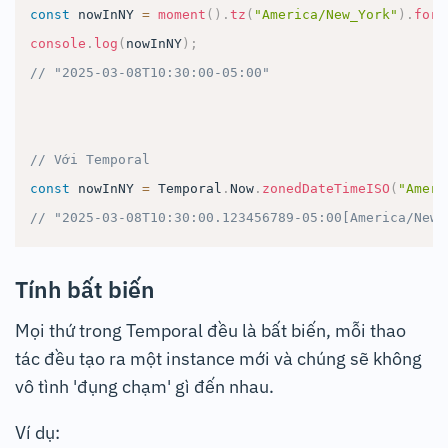
const
 nowInNY 
=
moment
(
)
.
tz
(
"America/New_York"
)
.
form
console
.
log
(
nowInNY
)
;
// "2025-03-08T10:30:00-05:00"
// Với Temporal
const
 nowInNY 
=
Temporal
.
Now
.
zonedDateTimeISO
(
"Ameri
// "2025-03-08T10:30:00.123456789-05:00[America/New_
Tính bất biến
Mọi thứ trong Temporal đều là bất biến, mỗi thao
tác đều tạo ra một instance mới và chúng sẽ không
vô tình 'đụng chạm' gì đến nhau.
Ví dụ: