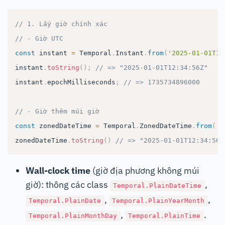
// 1. Lấy giờ chính xác
// - Giờ UTC
const
 instant 
=
Temporal
.
Instant
.
from
(
'2025-01-01T12
instant
.
toString
(
)
;
// => "2025-01-01T12:34:56Z"
instant
.
epochMilliseconds
;
// => 1735734896000
// - Giờ thêm múi giờ
const
 zonedDateTime 
=
Temporal
.
ZonedDateTime
.
from
(
'2
zonedDateTime
.
toString
(
)
// => "2025-01-01T12:34:56+
Wall-clock time
(giờ địa phương không múi
giờ): thông các class
,
Temporal.PlainDateTime
,
,
Temporal.PlainDate
Temporal.PlainYearMonth
,
.
Temporal.PlainMonthDay
Temporal.PlainTime