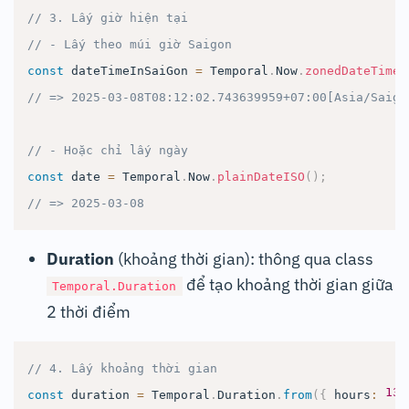
// 3. Lấy giờ hiện tại
// - Lấy theo múi giờ Saigon
const
 dateTimeInSaiGon 
=
Temporal
.
Now
.
zonedDateTimeI
// => 2025-03-08T08:12:02.743639959+07:00[Asia/Saigo
// - Hoặc chỉ lấy ngày
const
 date 
=
Temporal
.
Now
.
plainDateISO
(
)
;
// => 2025-03-08
Duration
(khoảng thời gian): thông qua class
để tạo khoảng thời gian giữa
Temporal.Duration
2 thời điểm
// 4. Lấy khoảng thời gian
130
const
 duration 
=
Temporal
.
Duration
.
from
(
{
 hours
: