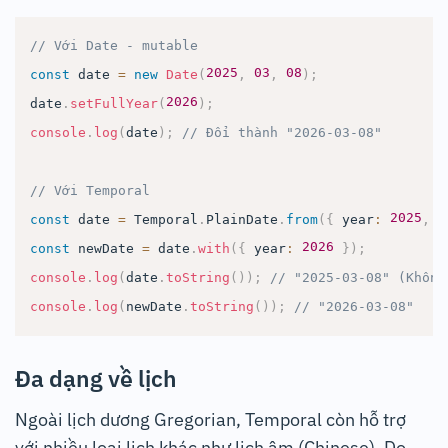
// Với Date - mutable
2025
03
08
const
 date 
=
new
Date
(
,
,
)
;
2026
date
.
setFullYear
(
)
;
console
.
log
(
date
)
;
// Đổi thành "2026-03-08"
// Với Temporal
2025
const
 date 
=
Temporal
.
PlainDate
.
from
(
{
 year
:
,
 m
2026
const
 newDate 
=
 date
.
with
(
{
 year
:
}
)
;
console
.
log
(
date
.
toString
(
)
)
;
// "2025-03-08" (Không
console
.
log
(
newDate
.
toString
(
)
)
;
// "2026-03-08"
Đa dạng về lịch
Ngoài lịch dương Gregorian, Temporal còn hỗ trợ
với nhiều loại lịch khác như lịch âm (Chinese), Do