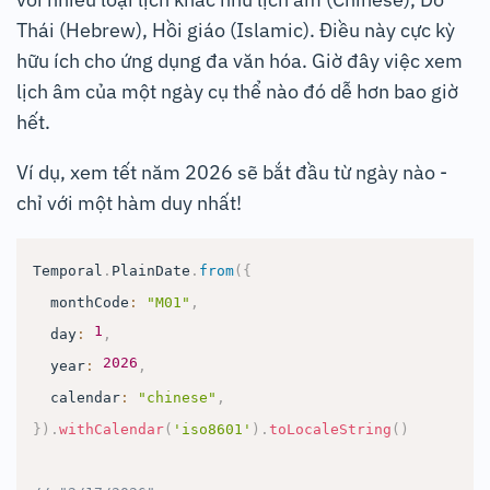
Thái (Hebrew), Hồi giáo (Islamic). Điều này cực kỳ
hữu ích cho ứng dụng đa văn hóa. Giờ đây việc xem
lịch âm của một ngày cụ thể nào đó dễ hơn bao giờ
hết.
Ví dụ, xem tết năm 2026 sẽ bắt đầu từ ngày nào -
chỉ với một hàm duy nhất!
Temporal
.
PlainDate
.
from
(
{
  monthCode
:
"M01"
,
1
  day
:
,
2026
  year
:
,
  calendar
:
"chinese"
,
}
)
.
withCalendar
(
'iso8601'
)
.
toLocaleString
(
)