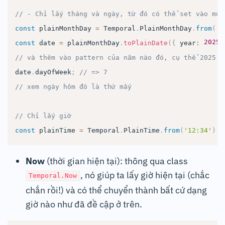
// - Chỉ lấy tháng và ngày, từ đó có thể set vào một
const
 plainMonthDay 
=
Temporal
.
PlainMonthDay
.
from
(
'0
2025
const
 date 
=
 plainMonthDay
.
toPlainDate
(
{
 year
:
// và thêm vào pattern của năm nào đó, cụ thể 2025
date
.
dayOfWeek
;
// => 7
// xem ngày hôm đó là thứ mấy
// Chỉ lấy giờ
const
 plainTime 
=
Temporal
.
PlainTime
.
from
(
'12:34'
)
;
Now
(thời gian hiện tại): thông qua class
, nó giúp ta lấy giờ hiện tại (chắc
Temporal.Now
chắn rồi!) và có thể chuyển thành bất cứ dạng
giờ nào như đã đề cập ở trên.