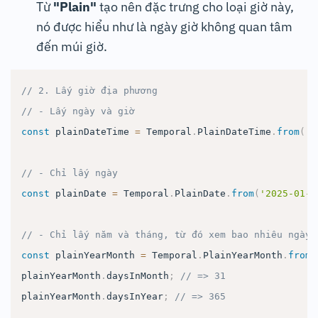
Từ
"Plain"
tạo nên đặc trưng cho loại giờ này,
nó được hiểu như là ngày giờ không quan tâm
đến múi giờ.
// 2. Lấy giờ địa phương
// - Lấy ngày và giờ
const
 plainDateTime 
=
Temporal
.
PlainDateTime
.
from
(
'2
// - Chỉ lấy ngày
const
 plainDate 
=
Temporal
.
PlainDate
.
from
(
'2025-01-0
// - Chỉ lấy năm và tháng, từ đó xem bao nhiêu ngày 
const
 plainYearMonth 
=
Temporal
.
PlainYearMonth
.
from
(
plainYearMonth
.
daysInMonth
;
// => 31
plainYearMonth
.
daysInYear
;
// => 365