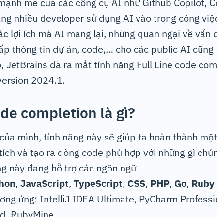
n mạnh mẽ của các công cụ AI như Github Copilot, 
ng nhiều developer sử dụng AI vào trong công việ
c lợi ích mà AI mang lại, những quan ngại về vấn 
p thông tin dự án, code,… cho các public AI cũng 
, JetBrains đã ra mắt tính năng Full Line code com
version 2024.1.
ode completion là gì?
của mình, tính năng này sẽ giúp ta hoàn thành mộ
ích và tạo ra dòng code phù hợp với những gì chú
ng này đang hỗ trợ các ngôn ngữ
hon
,
JavaScript
,
TypeScript
,
CSS
,
PHP
,
Go
,
Ruby
ương ứng: IntelliJ IDEA Ultimate, PyCharm Profess
d, RubyMine.