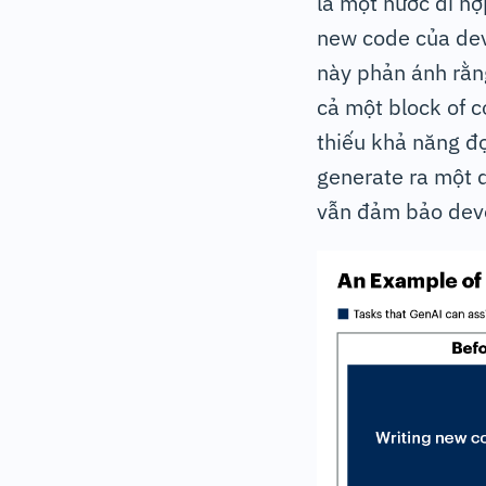
là một nước đi hợp
new code của dev
này phản ánh rằng
cả một block of c
thiếu khả năng đọ
generate ra một 
vẫn đảm bảo deve