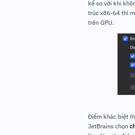
kể so với khi khô
trúc x86-64 thì m
trên GPU.
Điểm khác biệt th
JetBrains chọn
c