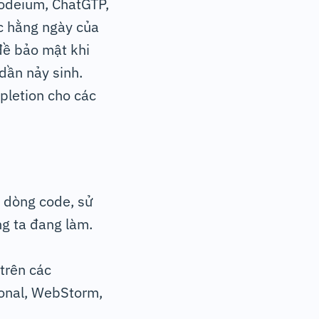
Codeium, ChatGTP,
c hằng ngày của
đề bảo mật khi
dần nảy sinh.
pletion cho các
t dòng code, sử
ng ta đang làm.
trên các
ional, WebStorm,