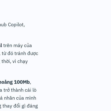
hub Copilot,
l
trên máy của
, từ đó tránh được
thời, vì chạy
khoảng 100Mb
,
 trở thành cái lò
 cá nhân của mình
 thay đổi gì đáng