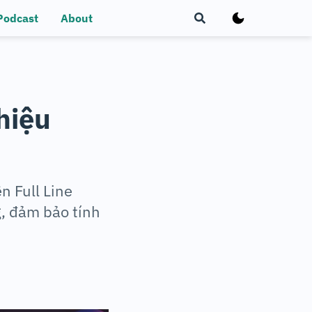
Podcast
About
hiệu
n Full Line
g, đảm bảo tính