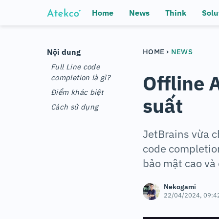
Home
News
Think
Solu
›
Nội dung
HOME
NEWS
Full Line code
Offline 
completion là gì?
Điểm khác biệt
suất
Cách sử dụng
JetBrains vừa c
code completion
bảo mật cao và đ
Nekogami
22/04/2024, 09:4