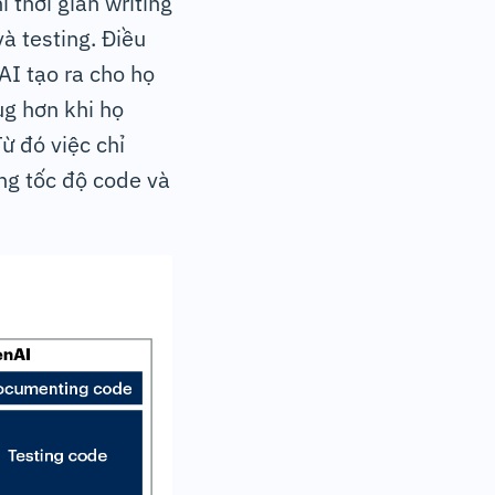
ì thời gian writing
à testing. Điều
AI tạo ra cho họ
ug hơn khi họ
ừ đó việc chỉ
ng tốc độ code và