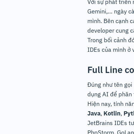
Với sự phát triể
Gemini,… ngày cà
mình. Bên cạnh cá
developer cung cấ
Trong bối cảnh đó
IDEs của mình ở 
Full Line c
Đúng như tên gọi 
dụng AI để phân t
Hiện nay, tính nă
Java
,
Kotlin
,
Pyt
JetBrains IDEs t
PhpStorm, GoLan