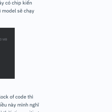
áy có chip kiến
ì model sẽ chạy
ock of code thì
 Điều này mình nghĩ