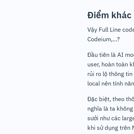
Điểm khác 
Vậy Full Line cod
Codeium,…?
Đầu tiên là AI m
user, hoàn toàn k
rủi ro lộ thông t
local nên tính nă
Đặc biệt, theo th
nghĩa là ta không
sưởi như các larg
khi sử dụng trên