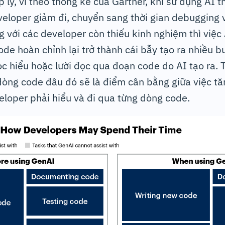
 lý, vì theo thống kê của Gartner, khi sử dụng AI th
eloper giảm đi, chuyển sang thời gian debugging v
 với các developer còn thiếu kinh nghiệm thì việc 
ode hoàn chỉnh lại trở thành cái bẫy tạo ra nhiều b
c hiểu hoặc lười đọc qua đoạn code do AI tạo ra. T
dòng code đâu đó sẽ là điểm cân bằng giữa việc tă
loper phải hiểu và đi qua từng dòng code.