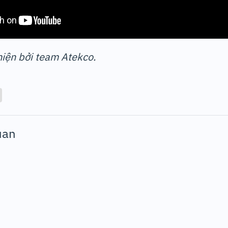
hiện bởi team Atekco.
uan