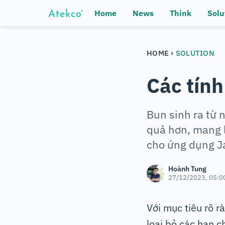
Home
News
Think
Solu
›
HOME
SOLUTION
Các tính
Bun sinh ra từ
quả hơn, mang l
cho ứng dụng Ja
Hoành Tung
27/12/2023, 05:0
Với mục tiêu rõ r
loại bỏ các hạn c