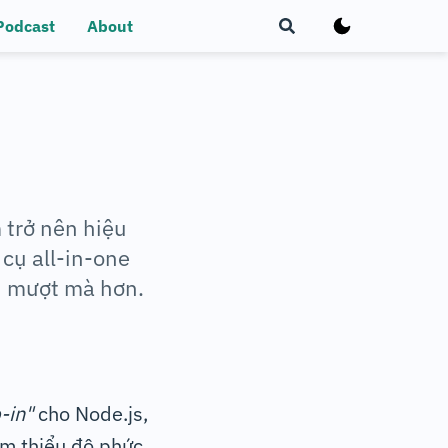
Podcast
About
 trở nên hiệu
cụ all-in-one
nh mượt mà hơn.
-in"
cho Node.js,
iảm thiểu độ phức