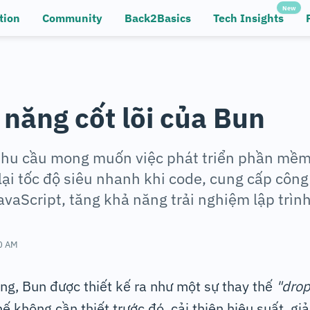
New
tion
Community
Back2Basics
Tech Insights
 năng cốt lõi của Bun
 nhu cầu mong muốn việc phát triển phần mềm
ại tốc độ siêu nhanh khi code, cung cấp công 
vaScript, tăng khả năng trải nghiệm lập trì
0 AM
àng, Bun được thiết kế ra như một sự thay thế
"drop
hế không cần thiết trước đó, cải thiện hiệu suất, g