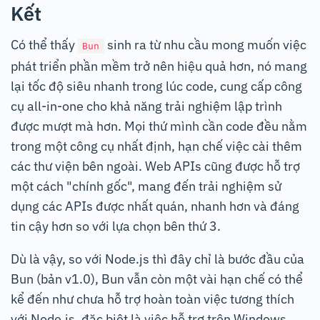
Kết
Có thể thấy
sinh ra từ nhu cầu mong muốn việc
Bun
phát triển phần mềm trở nên hiệu quả hơn, nó mang
lại tốc độ siêu nhanh trong lúc code, cung cấp công
cụ all-in-one cho khả năng trải nghiệm lập trình
được mượt mà hơn. Mọi thứ mình cần code đều nằm
trong một công cụ nhất định, hạn chế việc cài thêm
các thư viện bên ngoài. Web APIs cũng được hỗ trợ
một cách "chính gốc", mang đến trải nghiệm sử
dụng các APIs được nhất quán, nhanh hơn và đáng
tin cậy hơn so với lựa chọn bên thứ 3.
Dù là vậy, so với Node.js thì đây chỉ là bước đầu của
Bun (bản v1.0), Bun vẫn còn một vài hạn chế có thể
kể đến như chưa hỗ trợ hoàn toàn việc tương thích
với Node.js, đặc biệt là việc hỗ trợ trên Windows