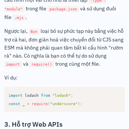
"type":
trong file
và sử dụng đuôi
"module"
package.json
file
.
.mjs
Ngược lại,
loại bỏ sự phức tạp này bằng việc hỗ
Bun
trợ cả hai, đơn giản hoá việc chuyển đổi từ CJS sang
ESM mà không phải quan tâm bất kì cấu hình "rườm
rà" nào. Có nghĩa là bạn có thể tự do sử dụng
và
trong cùng một file.
import
require()
Ví dụ:
import
lodash
from
"lodash"
;
const
 _ 
=
require
(
"underscore"
)
;
3. Hỗ trợ Web APIs