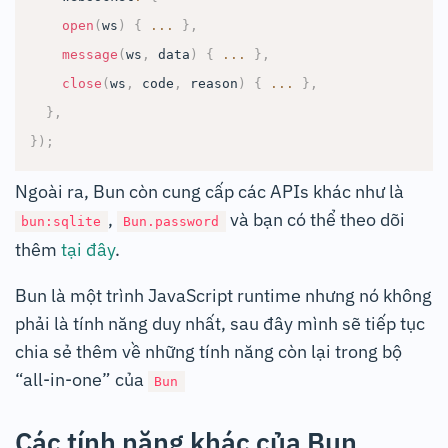
open
(
ws
)
{
...
}
,
message
(
ws
,
 data
)
{
...
}
,
close
(
ws
,
 code
,
 reason
)
{
...
}
,
}
,
}
)
;
Ngoài ra, Bun còn cung cấp các APIs khác như là
,
và bạn có thể theo dõi
bun:sqlite
Bun.password
thêm
tại đây
.
Bun là một trình JavaScript runtime nhưng nó không
phải là tính năng duy nhất, sau đây mình sẽ tiếp tục
chia sẻ thêm về những tính năng còn lại trong bộ
“all-in-one” của
Bun
Các tính năng khác của Bun