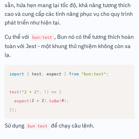
sẵn, hứa hẹn mang lại tốc độ, khả năng tương thích
cao và cung cấp các tính năng phục vụ cho quy trình
phát triển như hiện tại.
Cụ thể với
, Bun nó có thể tương thích hoàn
bun:test
toàn với Jest - một khung thử nghiệm không còn xa
lạ.
import
{
 test
,
 expect 
}
from
"bun:test"
;
test
(
"2 + 2"
,
(
)
=>
{
2
2
4
expect
(
+
)
.
toBe
(
)
;
}
)
;
Sử dụng
để chạy câu lệnh.
bun test