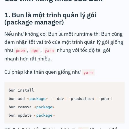
1. Bun là một trình quản lý gói
(package manager)
Nếu như không coi Bun là một runtime thì Bun cũng
đảm nhận tốt vai trò của một trình quản lý gói giống
như
,
,
nhưng với tốc độ tải gói
pnpm
npm
yarn
nhanh hơn rất nhiều.
Cú pháp khá thân quen giống như
yarn
bun install

bun add 
<
package
>
[
--
dev
|
--
production
|
--
peer
]
bun remove 
<
package
>
bun update 
<
package
>