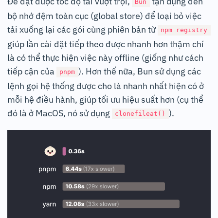
Để đạt được tốc độ tải vượt trội,
tận dụng đến
Bun
bộ nhớ đệm toàn cục (global store) để loại bỏ việc
tải xuống lại các gói cùng phiên bản từ
npm registry
giúp lần cài đặt tiếp theo được nhanh hơn thậm chí
là có thể thực hiện việc này offline (giống như cách
tiếp cận của
). Hơn thế nữa, Bun sử dụng các
pnpm
lệnh gọi hệ thống được cho là nhanh nhất hiện có ở
mỗi hệ điều hành, giúp tối ưu hiệu suất hơn (cụ thể
đó là ở MacOS, nó sử dụng
).
clonefileat()