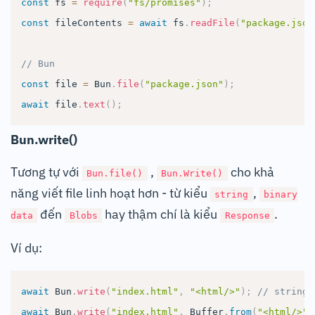
const
 fs 
=
require
(
"fs/promises"
)
;
const
 fileContents 
=
await
 fs
.
readFile
(
"package.json
// Bun
const
 file 
=
Bun
.
file
(
"package.json"
)
;
await
 file
.
text
(
)
;
Bun.write()
Tương tự với
,
cho khả
Bun.file()
Bun.Write()
năng viết file linh hoạt hơn - từ kiểu
,
string
binary
đến
hay thậm chí là kiểu
.
data
Blobs
Response
Ví dụ:
await
Bun
.
write
(
"index.html"
,
"<html/>"
)
;
// string
await
Bun
.
write
(
"index.html"
,
Buffer
.
from
(
"<html/>"
)