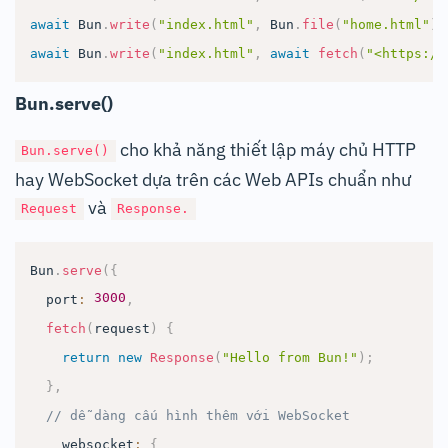
await
Bun
.
write
(
"index.html"
,
Bun
.
file
(
"home.html"
)
)
await
Bun
.
write
(
"index.html"
,
await
fetch
(
"<https://
Bun.serve()
cho khả năng thiết lập máy chủ HTTP
Bun.serve()
hay WebSocket dựa trên các Web APIs chuẩn như
và
Request
Response.
Bun
.
serve
(
{
3000
  port
:
,
fetch
(
request
)
{
return
new
Response
(
"Hello from Bun!"
)
;
}
,
// dễ dàng cấu hình thêm với WebSocket
    websocket
:
{