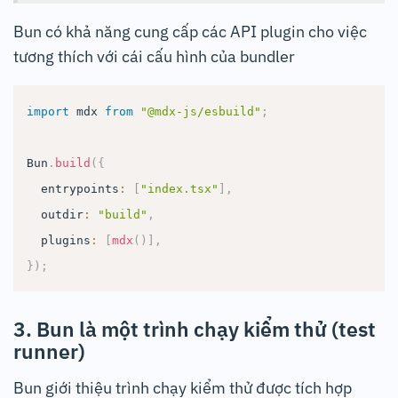
Bun có khả năng cung cấp các API plugin cho việc
tương thích với cái cấu hình của bundler
import
mdx
from
"@mdx-js/esbuild"
;
Bun
.
build
(
{
  entrypoints
:
[
"index.tsx"
]
,
  outdir
:
"build"
,
  plugins
:
[
mdx
(
)
]
,
}
)
;
3. Bun là một trình chạy kiểm thử (test
runner)
Bun giới thiệu trình chạy kiểm thử được tích hợp