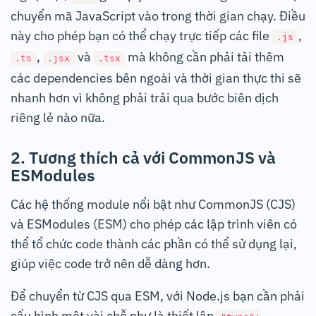
chuyển mã JavaScript vào trong thời gian chạy. Điều
này cho phép bạn có thể chạy trực tiếp các file
,
.js
,
và
mà không cần phải tải thêm
.ts
.jsx
.tsx
các dependencies bên ngoài và thời gian thực thi sẽ
nhanh hơn vì không phải trải qua bước biên dịch
riêng lẻ nào nữa.
2. Tương thích cả với CommonJS và
ESModules
Các hệ thống module nổi bật như CommonJS (CJS)
và ESModules (ESM) cho phép các lập trình viên có
thể tổ chức code thành các phần có thể sử dụng lại,
giúp việc code trở nên dễ dàng hơn.
Để chuyển từ CJS qua ESM, với Node.js bạn cần phải
cấu hình một vài chỗ như là thiết lập