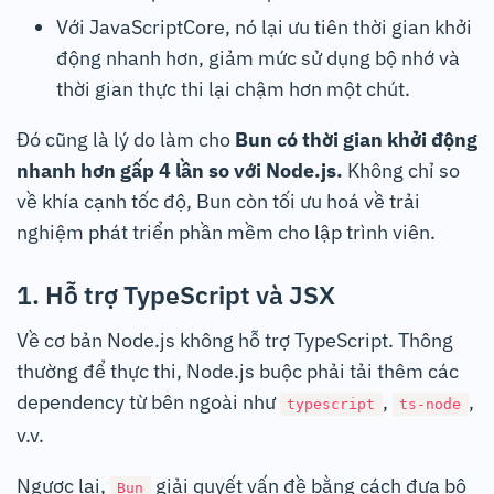
Với JavaScriptCore, nó lại ưu tiên thời gian khởi
động nhanh hơn, giảm mức sử dụng bộ nhớ và
thời gian thực thi lại chậm hơn một chút.
Đó cũng là lý do làm cho
Bun có thời gian khởi động
nhanh hơn gấp 4 lần so với Node.js.
Không chỉ so
về khía cạnh tốc độ, Bun còn tối ưu hoá về trải
nghiệm phát triển phần mềm cho lập trình viên.
1. Hỗ trợ TypeScript và JSX
Về cơ bản Node.js không hỗ trợ TypeScript. Thông
thường để thực thi, Node.js buộc phải tải thêm các
dependency từ bên ngoài như
,
,
typescript
ts-node
v.v.
Ngược lại,
giải quyết vấn đề bằng cách đưa bộ
Bun