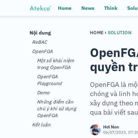
Home
News
Think
Solu
›
Nội dung
HOME
SOLUTION
ReBAC
OpenFGA
OpenFGA
Một số khái niệm
quyền tr
trong OpenFGA
OpenFGA
OpenFGA là một
Playground
chóng và linh h
Demo
xây dựng theo 
Những điểm cần
chú ý khi sử dụng
qua bài viết sau
OpenFGA
Kết luận
Hơi Non
06/07/2023, 07:3