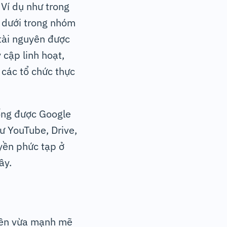
Ví dụ như trong
p dưới trong nhóm
tài nguyên được
 cập linh hoạt,
 các tổ chức thực
hống được Google
ư YouTube, Drive,
yền phức tạp ở
ây.
yền vừa mạnh mẽ