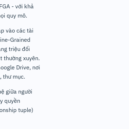
FGA - với khả
mọi quy mô.
p vào các tài
Fine-Grained
ng triệu đối
t thường xuyên.
oogle Drive, nơi
, thư mục.
ệ giữa người
ủy quyền
ionship tuple)