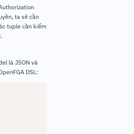
Authorization
uyền, ta sẽ cần
các tuple cần kiểm
.
del là JSON và
g OpenFGA DSL: