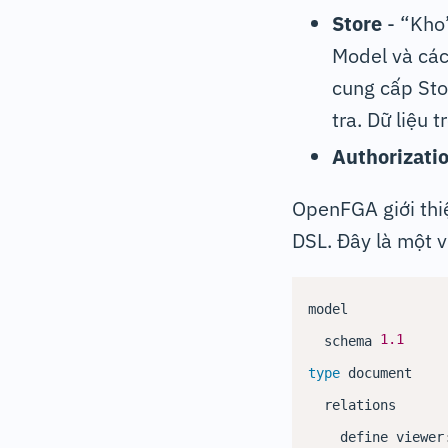
Store
- “Kho”
Model và các
cung cấp Sto
tra. Dữ liệu 
Authorizati
OpenFGA giới thiệ
DSL. Đây là một 
model

1.1
  schema 
type
 document

  relations

    define viewer