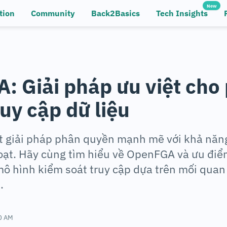
New
tion
Community
Back2Basics
Tech Insights
: Giải pháp ưu việt cho
uy cập dữ liệu
 giải pháp phân quyền mạnh mẽ với khả năng
oạt. Hãy cùng tìm hiểu về OpenFGA và ưu điể
mô hình kiểm soát truy cập dựa trên mối quan
.
0 AM