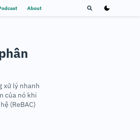
Podcast
About
 phân
 xử lý nhanh
m của nó khi
 hệ (ReBAC)