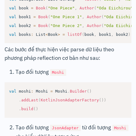
val
 book 
=
Book
(
"One Piece"
,
Author
(
"Oda Eiichirou"
,
val
 book1 
=
Book
(
"One Piece 1"
,
Author
(
"Oda Eiichiro
val
 book2 
=
Book
(
"One Piece 2"
,
Author
(
"Oda Eiichiro
val
 books
:
 List
<
Book
>
=
listOf
(
book
,
 book1
,
 book2
)
Các bước để thực hiện việc parse dữ liệu theo
phương pháp reflection cơ bản như sau:
Tạo đối tượng
Moshi
val
 moshi
:
 Moshi 
=
 Moshi
.
Builder
(
)
.
addLast
(
KotlinJsonAdapterFactory
(
)
)
.
build
(
)
Tạo đối tượng
từ đối tượng
JsonAdapter
Moshi