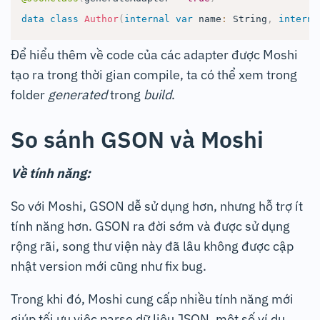
data
class
Author
(
internal
var
 name
:
 String
,
interna
Để hiểu thêm về code của các adapter được Moshi
tạo ra trong thời gian compile, ta có thể xem trong
folder
generated
trong
build
.
So sánh GSON và Moshi
Về tính năng:
So với Moshi, GSON dễ sử dụng hơn, nhưng hỗ trợ ít
tính năng hơn. GSON ra đời sớm và được sử dụng
rộng rãi, song thư viện này đã lâu không được cập
nhật version mới cũng như fix bug.
Trong khi đó, Moshi cung cấp nhiều tính năng mới
giúp tối ưu việc parse dữ liệu JSON, một số ví dụ