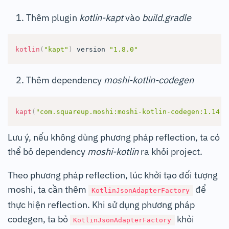
Thêm plugin
kotlin-kapt
vào
build.gradle
kotlin
(
"kapt"
)
 version 
"1.8.0"
Thêm dependency
moshi-kotlin-codegen
kapt
(
"com.squareup.moshi:moshi-kotlin-codegen:1.14.0
Lưu ý, nếu không dùng phương pháp reflection, ta có
thể bỏ dependency
moshi-kotlin
ra khỏi project.
Theo phương pháp reflection, lúc khởi tạo đối tượng
moshi, ta cần thêm
để
KotlinJsonAdapterFactory
thực hiện reflection. Khi sử dụng phương pháp
codegen, ta bỏ
khỏi
KotlinJsonAdapterFactory