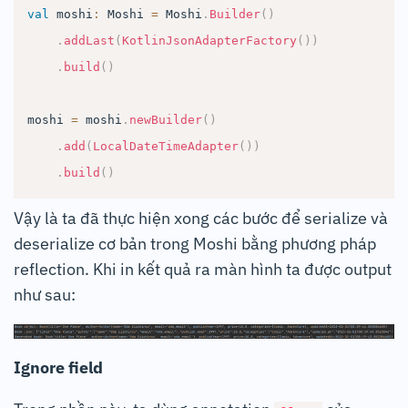
val
 moshi
:
 Moshi 
=
 Moshi
.
Builder
(
)
.
addLast
(
KotlinJsonAdapterFactory
(
)
)
.
build
(
)
moshi 
=
 moshi
.
newBuilder
(
)
.
add
(
LocalDateTimeAdapter
(
)
)
.
build
(
)
Vậy là ta đã thực hiện xong các bước để serialize và
deserialize cơ bản trong Moshi bằng phương pháp
reflection. Khi in kết quả ra màn hình ta được output
như sau:
Ignore field