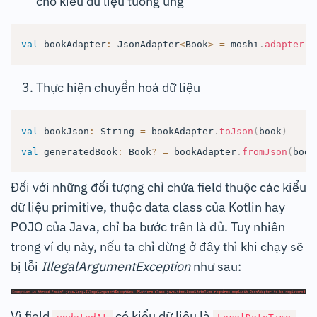
cho kiểu dữ liệu tương ứng
val
 bookAdapter
:
 JsonAdapter
<
Book
>
=
 moshi
.
adapter
(
B
Thực hiện chuyển hoá dữ liệu
val
 bookJson
:
 String 
=
 bookAdapter
.
toJson
(
book
)
val
 generatedBook
:
 Book
?
=
 bookAdapter
.
fromJson
(
book
Đối với những đối tượng chỉ chứa field thuộc các kiểu
dữ liệu primitive, thuộc data class của Kotlin hay
POJO của Java, chỉ ba bước trên là đủ. Tuy nhiên
trong ví dụ này, nếu ta chỉ dừng ở đây thì khi chạy sẽ
bị lỗi
IllegalArgumentException
như sau:
Vì field
có kiểu dữ liệu là