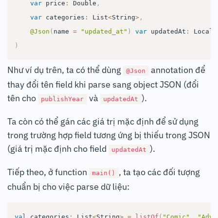
var
 price
:
 Double
,
var
 categories
:
 List
<
String
>
,
@Json
(
name 
=
"updated_at"
)
var
 updatedAt
:
 LocalD
)
Như ví dụ trên, ta có thể dùng
annotation để
@Json
thay đổi tên field khi parse sang object JSON (đổi
tên cho
và
).
publishYear
updatedAt
Ta còn có thể gán các giá trị mặc định để sử dụng
trong trường hợp field tương ứng bị thiếu trong JSON
(giá trị mặc định cho field
).
updatedAt
Tiếp theo, ở function
, ta tạo các đối tượng
main()
chuẩn bị cho việc parse dữ liệu:
val
 categories
:
 List
<
String
>
=
listOf
(
"Comic"
,
"Adve