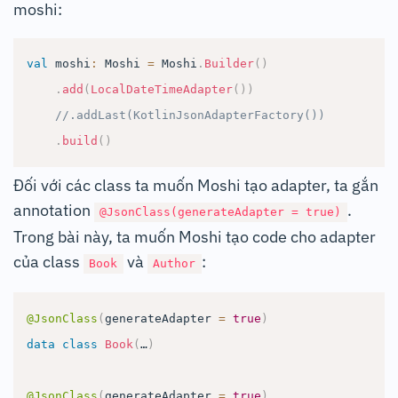
moshi:
val
 moshi
:
 Moshi 
=
 Moshi
.
Builder
(
)
.
add
(
LocalDateTimeAdapter
(
)
)
//.addLast(KotlinJsonAdapterFactory())
.
build
(
)
Đối với các class ta muốn Moshi tạo adapter, ta gắn
annotation
.
@JsonClass(generateAdapter = true)
Trong bài này, ta muốn Moshi tạo code cho adapter
của class
và
:
Book
Author
@JsonClass
(
generateAdapter 
=
true
)
data
class
Book
(
…
)
@JsonClass
(
generateAdapter 
=
true
)