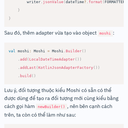
        writer
.
jsonValue
(
dateTime
?
.
format
(
FORMATTER
)
}
}
Sau đó, thêm adapter vừa tạo vào object
:
moshi
val
 moshi
:
 Moshi 
=
 Moshi
.
Builder
(
)
.
add
(
LocalDateTimeAdapter
(
)
)
.
addLast
(
KotlinJsonAdapterFactory
(
)
)
.
build
(
)
Lưu ý, đối tượng thuộc kiểu Moshi có sẵn có thể
được dùng để tạo ra đối tượng mới cùng kiểu bằng
cách gọi hàm
, nên bên cạnh cách
newBuilder()
trên, ta còn có thể làm như sau: