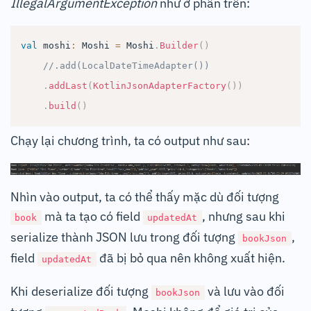
IllegalArgumentException
như ở phần trên:
val
 moshi
:
 Moshi 
=
 Moshi
.
Builder
(
)
//.add(LocalDateTimeAdapter())
.
addLast
(
KotlinJsonAdapterFactory
(
)
)
.
build
(
)
Chạy lại chương trình, ta có output như sau:
Nhìn vào output, ta có thể thấy mặc dù đối tượng
mà ta tạo có field
, nhưng sau khi
book
updatedAt
serialize thành JSON lưu trong đối tượng
,
bookJson
field
đã bị bỏ qua nên không xuất hiện.
updatedAt
Khi deserialize đối tượng
và lưu vào đối
bookJson