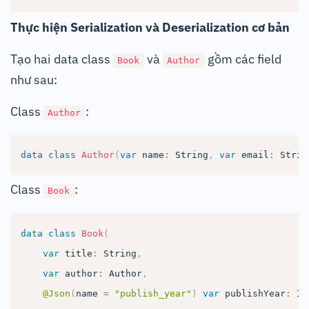
Thực hiện Serialization và Deserialization cơ bản
Tạo hai data class
và
gồm các field
Book
Author
như sau:
Class
:
Author
data
class
Author
(
var
 name
:
 String
,
var
 email
:
 Strin
Class
:
Book
data
class
Book
(
var
 title
:
 String
,
var
 author
:
 Author
,
@Json
(
name 
=
"publish_year"
)
var
 publishYear
:
 In