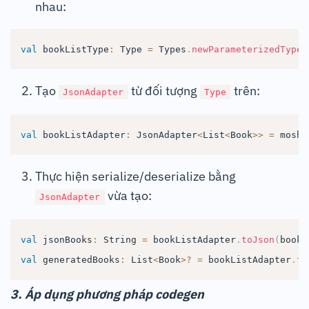
nhau:
val
 bookListType
:
 Type 
=
 Types
.
newParameterizedType
(
Tạo
từ đối tượng
trên:
JsonAdapter
Type
val
 bookListAdapter
:
 JsonAdapter
<
List
<
Book
>
>
=
 moshi
Thực hiện serialize/deserialize bằng
vừa tạo:
JsonAdapter
val
 jsonBooks
:
 String 
=
 bookListAdapter
.
toJson
(
books
val
 generatedBooks
:
 List
<
Book
>
?
=
 bookListAdapter
.
fr
3. Áp dụng phương pháp codegen