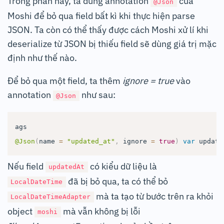
Trong phần này, ta dùng annotation
của
@Json
Moshi để bỏ qua field bất kì khi thực hiện parse
JSON. Ta còn có thể thấy được cách Moshi xử lí khi
deserialize từ JSON bị thiếu field sẽ dùng giá trị mặc
định như thế nào.
Để bỏ qua một field, ta thêm
ignore = true
vào
annotation
như sau:
@Json
@Json
(
name 
=
"updated_at"
,
 ignore 
=
true
)
var
 update
Nếu field
có kiểu dữ liệu là
updatedAt
đã bị bỏ qua, ta có thể bỏ
LocalDateTime
mà ta tạo từ bước trên ra khỏi
LocalDateTimeAdapter
object
mà vẫn không bị lỗi
moshi