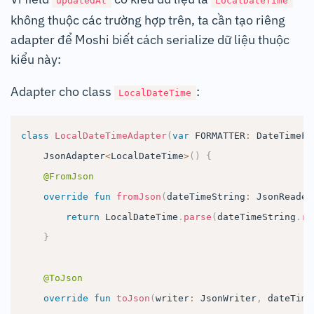
updatedAt
LocalDateTime
không thuộc các trường hợp trên, ta cần tạo riêng
adapter để Moshi biết cách serialize dữ liệu thuộc
kiểu này:
Adapter cho class
:
LocalDateTime
class
LocalDateTimeAdapter
(
var
 FORMATTER
:
 DateTimeFo
    JsonAdapter
<
LocalDateTime
>
(
)
{
@FromJson
override
fun
fromJson
(
dateTimeString
:
 JsonReader
return
 LocalDateTime
.
parse
(
dateTimeString
.
re
}
@ToJson
override
fun
toJson
(
writer
:
 JsonWriter
,
 dateTime