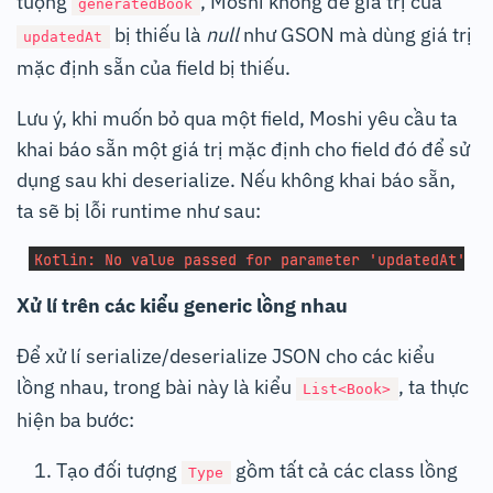
tượng
, Moshi không để giá trị của
generatedBook
bị thiếu là
null
như GSON mà dùng giá trị
updatedAt
mặc định sẵn của field bị thiếu.
Lưu ý, khi muốn bỏ qua một field, Moshi yêu cầu ta
khai báo sẵn một giá trị mặc định cho field đó để sử
dụng sau khi deserialize. Nếu không khai báo sẵn,
ta sẽ bị lỗi runtime như sau:
Xử lí trên các kiểu generic lồng nhau
Để xử lí serialize/deserialize JSON cho các kiểu
lồng nhau, trong bài này là kiểu
, ta thực
List<Book>
hiện ba bước:
Tạo đối tượng
gồm tất cả các class lồng
Type