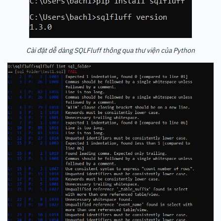
Cài đặt dễ dàng SQLFluff thông qua thư viện của Python