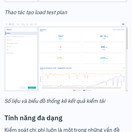
Thao tác tạo load test plan
Số liệu và biểu đồ thống kê kết quả kiểm tải
Tính năng đa dạng
Kiểm soát chi phí luôn là một trong những vấn đề