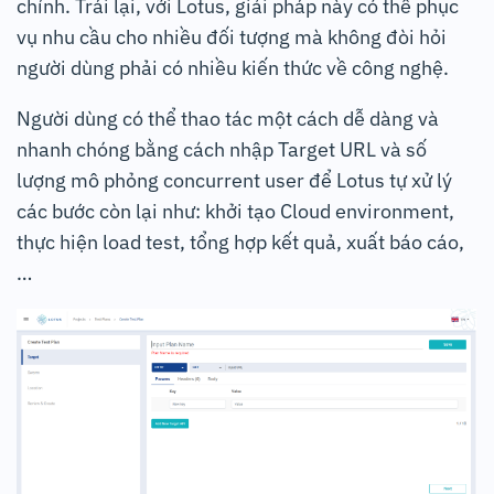
chỉnh. Trái lại, với Lotus, giải pháp này có thể phục
vụ nhu cầu cho nhiều đối tượng mà không đòi hỏi
người dùng phải có nhiều kiến thức về công nghệ.
Người dùng có thể thao tác một cách dễ dàng và
nhanh chóng bằng cách nhập Target URL và số
lượng mô phỏng concurrent user để Lotus tự xử lý
các bước còn lại như: khởi tạo Cloud environment,
thực hiện load test, tổng hợp kết quả, xuất báo cáo,
…