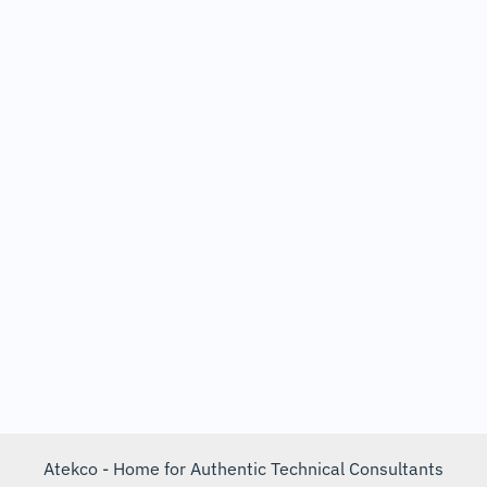
Atekco - Home for Authentic Technical Consultants