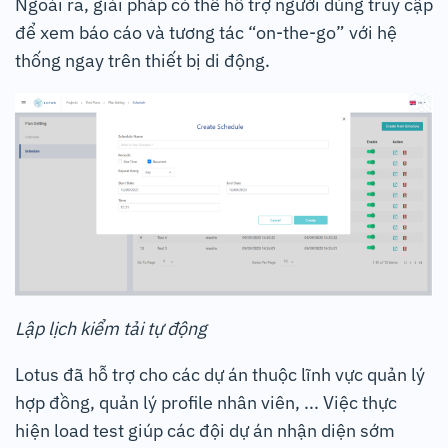
Ngoài ra, giải pháp có thể hỗ trợ người dùng truy cập
để xem báo cáo và tương tác “on-the-go” với hệ
thống ngay trên thiết bị di động.
Lập lịch kiểm tải tự động
Lotus đã hỗ trợ cho các dự án thuộc lĩnh vực quản lý
hợp đồng, quản lý profile nhân viên, ... Việc thực
hiện load test giúp các đội dự án nhận diện sớm